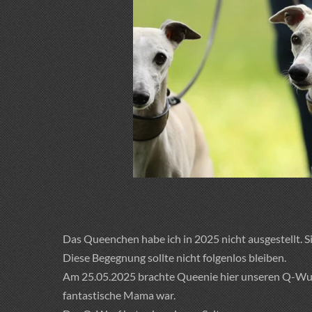
Das Queenchen habe ich in 2025 nicht ausgestellt. Si
Diese Begegnung sollte nicht folgenlos bleiben.
Am 25.05.2025 brachte Queenie hier unseren Q-Wurf z
fantastische Mama war.