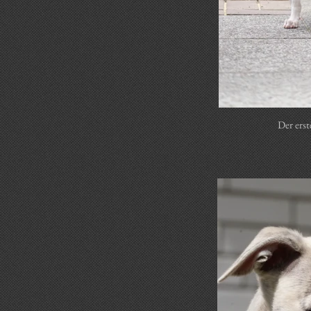
Der erst