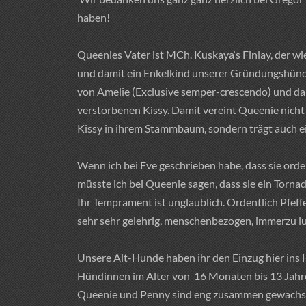
haben!
Queenies Vater ist MCh. Kuskaya‘s Finlay, der 
und damit ein Enkelkind unserer Gründungshündin G
von Amelie (Exclusive semper-crescendo) und dam
verstorbenen Kissy. Damit vereint Queenie nich
Kissy in ihrem Stammbaum, sondern trägt auch ei
Wenn ich bei Eve geschrieben habe, dass sie ord
müsste ich bei Queenie sagen, dass sie ein Tornado
Ihr Temprament ist unglaublich. Ordentlich Pfeff
sehr sehr gelehrig, menschenbezogen, immerzu l
Unsere Alt-Hunde haben ihr den Einzug hier ins 
Hündinnen im Alter von 16 Monaten bis 13 Jahr
Queenie und Penny sind eng zusammen gewachsen