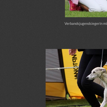
Verbandsjugendsiegerin m